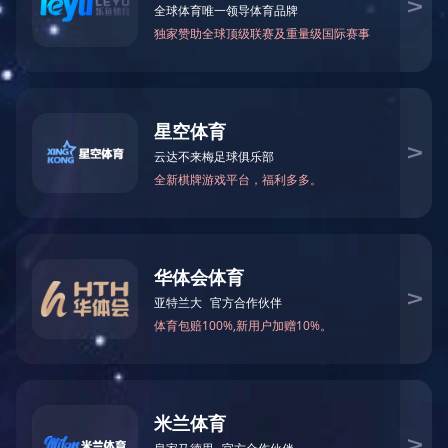
解决方案
人才招聘
人才理念
招聘信息
联系我们
联系方式
在线留言

导航
leyu乐鱼(中国)体育官方网站-LEYU.COM
关于我们

公司简介
leyu乐鱼(中国)体育官方网站
荣誉资质
产品中心

智能安防领域
信息发布系统
远程会议系统
LED显示屏
案例展示
新闻资讯

leyu乐鱼(中国)体育官方网站
leyu乐鱼(中国)体育官方网
站-LEYU.COM
通知公告
服务中心

服务理念
售后服务
解决方案
人才招聘
