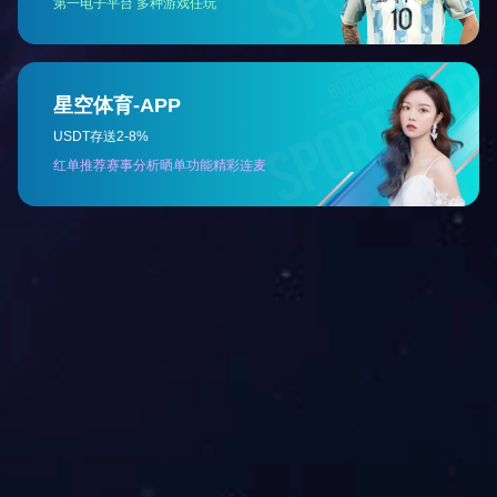
库存:
0
立即购买
加入购物车
暂时无货

1
产品描述
参数
扫二维码用手机看
未找到相应参数组，请于后台属性模板中添加
上一个
无
下一个
前置超声波探测器
CONTACT INFORMATION
联系方式