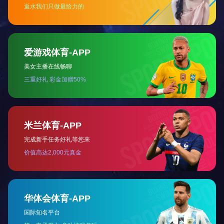
远程会议系统
LED显示器
前置超声波探测器
零售价
0.0
元
市场价
0.0
元
浏览量:
1000
产品编号
所属分类
智能停车系统
数量
-
+