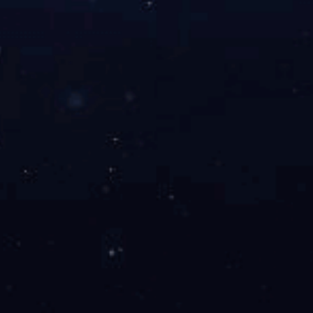
贵州省贵阳市观山湖区观山西路乾图中心广场A栋一单元17—4
15085988761
18984065526
643339550@qq.com
OFFICIAL ACCOUNTS
公众号
欢迎关注公众号
欢迎关注小程序
WEB SHARE
分享
Copyright©2020leyu乐鱼(中国)体育官方网站-LEYU.COM 版权
所有