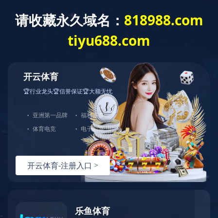
leyu乐鱼(中国)体育官方网站
150 8598 8761
leyu乐鱼(中国)体育官方网站-LEYU.COM
关于我们
公司简介
leyu乐鱼(中国)体育官方网站
荣誉资质
产品中心
智能安防领域
信息发布系统
远程会议系统
LED显示屏
案例展示
新闻资讯
leyu乐鱼(中国)体育官方网站
leyu乐鱼(中国)体育官方网
站-LEYU.COM
通知公告
服务中心
服务理念
售后服务