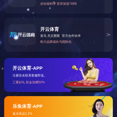
智能安防领域

智能停车系统
通道
门禁系统
消费系统
巡更系统
智能充电桩
智能门锁
酒店锁
信息发布系统