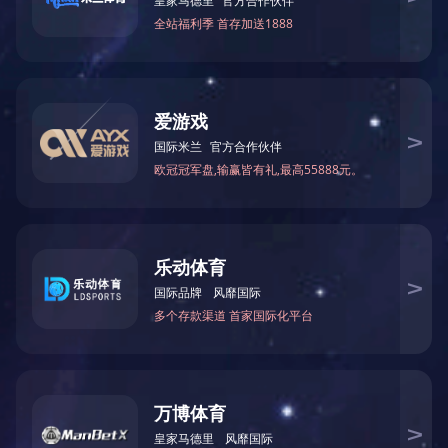
人才理念
招聘信息
联系我们

联系方式
在线留言
PREV

NEXT

您现在的位置：
leyu乐鱼(中国)体育官方网站-LEYU.COM
/
产品中心
/
智能安防领域
/
智能停车系统
/
前置超声波探测器
分类出来

