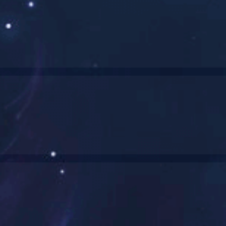
LEYU.COM
通知公告