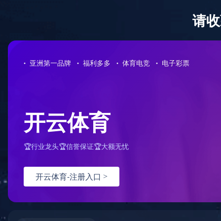
leyu乐鱼(中国)体育官方网站
150 8598 8761
leyu乐鱼(中国)体育官方网站-LEYU.COM
关于我们
公司简介
leyu乐鱼(中国)体育官方网站
荣誉资质
产品中心
智能安防领域
信息发布系统
远程会议系统
LED显示屏
案例展示
新闻资讯
leyu乐鱼(中国)体育官方网站
leyu乐鱼(中国)体育官方网站-
服务中心
服务理念
售后服务
解决方案