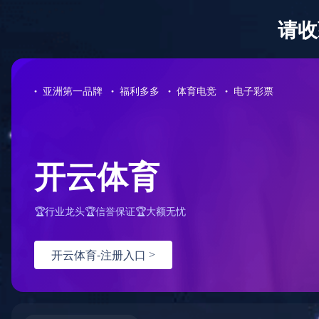
leyu乐鱼(中国)体育官方网站
150 8598 8761
leyu乐鱼(中国)体育官方网站-LEYU.COM
关于我们
公司简介
leyu乐鱼(中国)体育官方网站
荣誉资质
产品中心
智能安防领域
信息发布系统
远程会议系统
LED显示屏
案例展示
新闻资讯
leyu乐鱼(中国)体育官方网站
leyu乐鱼(中国)体育官方网站-
服务中心
服务理念
售后服务
解决方案