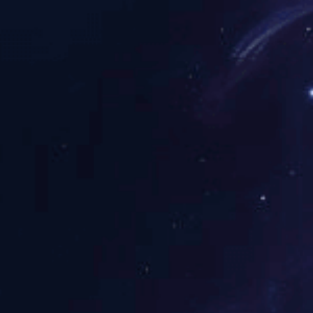
智能停车系统
通道
门禁系统
消费系统
巡更系统
智能充电桩
智能门锁
酒店锁
信息发布系统
远程会议系统