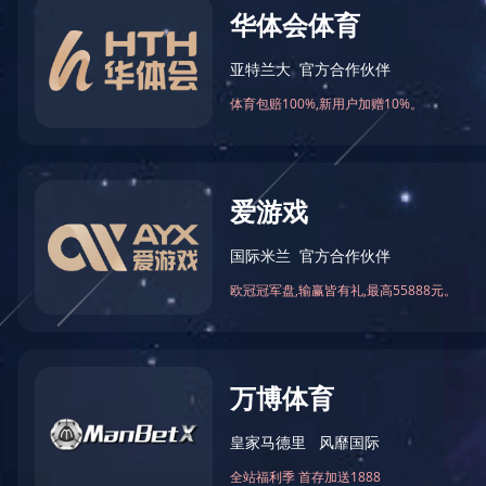
人才招聘
人才理念
招聘信息
联系我们
联系方式
在线留言

leyu乐鱼(中国)体育官方网站-LEYU.COM
关于我们

公司简介
leyu乐鱼(中国)体育官方网站
荣誉资质
产品中心

智能安防领域
信息发布系统
远程会议系统
LED显示屏
案例展示
新闻资讯

leyu乐鱼(中国)体育官方网站
leyu乐鱼(中国)体育官方网站-
服务中心

服务理念
售后服务
解决方案
人才招聘

人才理念
招聘信息
联系我们
