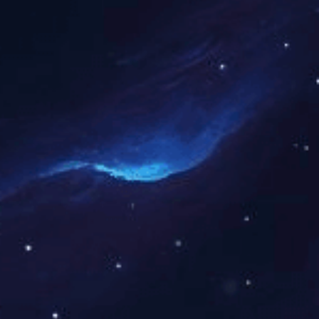
LED显示器
酒店门锁
零售价
0.0
元
市场价
0.0
元
浏览量:
1000
产品编号
所属分类
酒店锁
数量
-
+
库存:
0