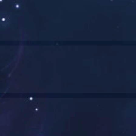
LEYU.COM
通知公告