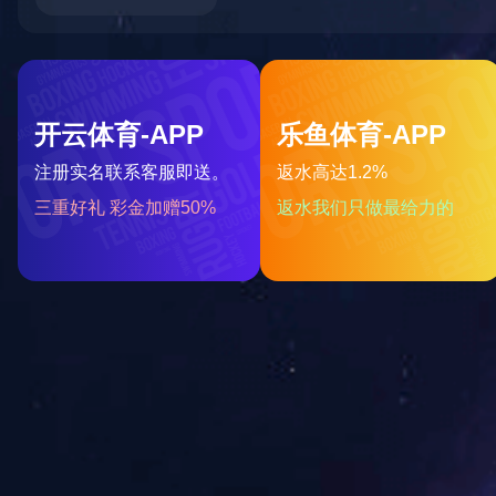
联系方式
在线留言
PREV

NEXT

您现在的位置：
leyu乐鱼(中国)体育官方网站-LEYU.COM
/
产品中心
/
智能安防领域
/
酒店锁
/
酒店门锁
分类出来


智能安防领域
