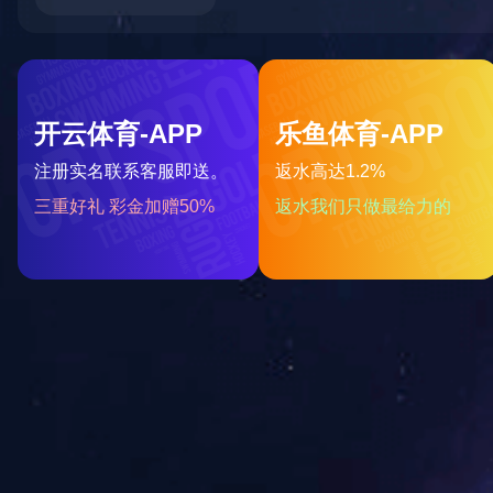
联系方式
在线留言
PREV

NEXT

您现在的位置：
leyu乐鱼(中国)体育官方网站-LEYU.COM
/
产品中心
/
智能安防领域
/
门禁系统
/
门禁考勤一体机
分类出来


智能安防领域
