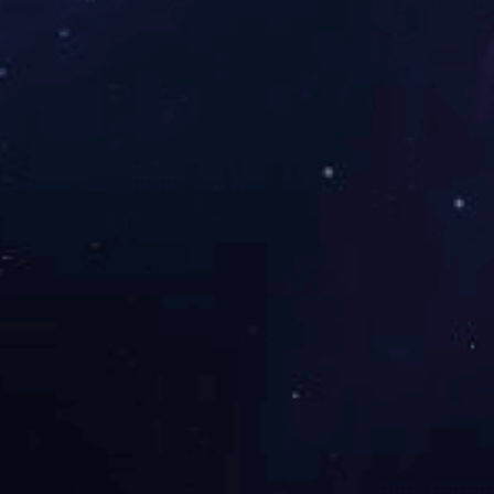
立即购买
加入购物车
暂时无货

1
产品描述
参数
扫二维码用手机看
未找到相应参数组，请于后台属性模板中添加
上一个
门禁考勤一体机
下一个
门禁考勤一体机
CONTACT INFORMATION
联系方式
贵州省贵阳市观山湖区观山西路乾图中心广场A栋一单元17—4