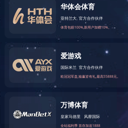
人才招聘
人才理念
招聘信息
联系我们
联系方式
在线留言

leyu乐鱼(中国)体育官方网站-LEYU.COM
关于我们

公司简介
leyu乐鱼(中国)体育官方网站
荣誉资质
产品中心

智能安防领域
信息发布系统
远程会议系统
LED显示屏
案例展示
新闻资讯

leyu乐鱼(中国)体育官方网站
leyu乐鱼(中国)体育官方网站-
服务中心

服务理念
售后服务
解决方案
人才招聘

人才理念
招聘信息
联系我们
