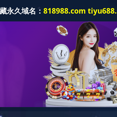
LEYU.COM
通知公告