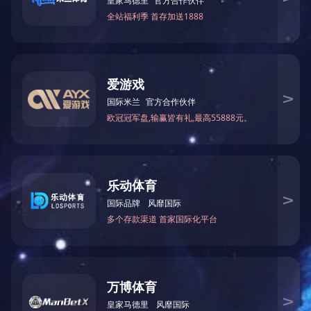
人才理念
招聘信息
联系我们

联系方式
在线留言
PREV

NEXT

您现在的位置：
leyu乐鱼(中国)体育官方网站-LEYU.COM
/
案例展示
/
文体教育案例
/
天津文化中心
资讯分类


天津文化中心