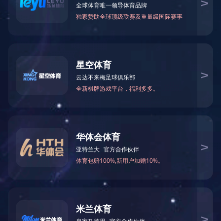
解决方案
人才招聘
人才理念
招聘信息
联系我们
联系方式
在线留言

导航
leyu乐鱼(中国)体育官方网站-LEYU.COM
关于我们

公司简介
leyu乐鱼(中国)体育官方网站
荣誉资质
产品中心

智能安防领域
信息发布系统
远程会议系统
LED显示屏
案例展示
新闻资讯

leyu乐鱼(中国)体育官方网站
leyu乐鱼(中国)体育官方网
站-LEYU.COM
通知公告
服务中心

服务理念
售后服务
解决方案
人才招聘
